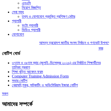
এনওসি
নিয়োগ বিজ্ঞপ্তি
সেবা সমূহ
তথ্য ও যোগাযোগ প্রযুক্তি প্রশিক্ষণ সেন্টার
গ্যালারী
ফটো গ্যালারী
ভিডিও গ্যালারী
যোগাযোগ
আসন্ন ত্রয়োদশ জাতীয় সংসদ নির্বাচন ও গণভোট উপলক্ষে লোগ
খবর
নোটিশ বোর্ড
৩৭তম ও ৩৮তম ব্যাচ (জুলাই–ডিসেম্বর ২০২৬) এর নির্বাচিত শিক্ষার্থীদের
তালিকা প্রকাশ
শিক্ষা বৃত্তি আবেদন ফরম
Computer Training Admission Form
সভার নোটিশ
খেয়াঘাট,পুকুর, সাটকাটিং ও অডিটোরিয়াম ইজারা নোটিশ
সকল
আমাদের সম্পর্কে