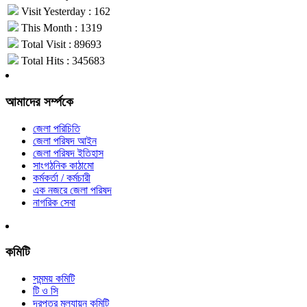
Visit Yesterday : 162
This Month : 1319
Total Visit : 89693
Total Hits : 345683
আমাদের সর্ম্পকে
জেলা পরিচিতি
জেলা পরিষদ আইন
জেলা পরিষদ ইতিহাস
সাংগঠনিক কাঠামো
কর্মকর্তা / কর্মচারী
এক নজরে জেলা পরিষদ
নাগরিক সেবা
কমিটি
সমন্ময় কমিটি
টি ও সি
দরপত্র মূল্যায়ন কমিটি