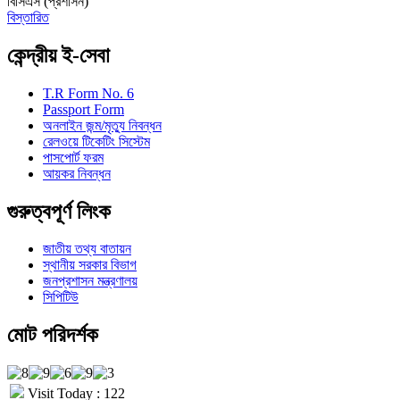
বিসিএস (প্রশাসন)
বিস্তারিত
কেন্দ্রীয় ই-সেবা
T.R Form No. 6
Passport Form
অনলাইন জন্ম/মৃত্যু নিবন্ধন
রেলওয়ে টিকেটিং সিস্টেম
পাসপোর্ট ফরম
আয়কর নিবন্ধন
গুরুত্বপূর্ণ লিংক
জাতীয় তথ্য বাতায়ন
স্থানীয় সরকার বিভাগ
জনপ্রশাসন মন্ত্রণালয়
সিপিটিউ
মোট পরিদর্শক
Visit Today : 122