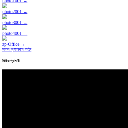
photo1001 →
photo2001 →
photo3001 →
photo4001 →
zp-Office →
সকল অ্যালবাম ফটো
ভিডিও গ্যালারী