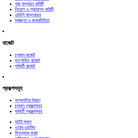
গাছ মূল্যায়ন কমিটি
নিয়োগ ও প্রমোশন কমিটি
এডিপি বাস্তবায়ন
স্বচ্ছতা ও জবাবদিহিতা
বাজেট
চলমান বাজেট
সংশোধিত বাজেট
পূর্ববর্তী বাজেট
প্রকল্পসমূহ
অগ্রগতির বিবরণ
চলমান প্রকল্পসমূহ
পূর্ববর্তী প্রকল্পসমূহ
সাইট ম্যাপ
ওয়েব এডমিন
ফিডব্যাক ফরম